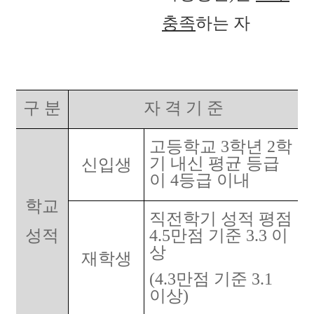
충족
하는 자
구 분
자 격 기 준
고등학교 3학년 2학
기 내신 평균 등급
신입생
이 4등급 이내
학교
직전학기 성적 평점
성적
4.5만점 기준 3.3 이
상
재학생
(4.3만점 기준 3.1
이상)