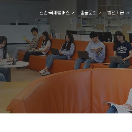
신촌·국제캠퍼스
총동문회
발전기금
검색