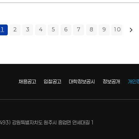
1
2
3
4
5
6
7
8
9
10
채용공고
입찰공고
대학정보공시
정보공개
개인
6493) 강원특별자치도 원주시 흥업면 연세대길 1