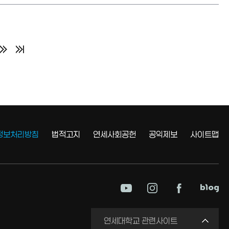
정보처리방침
법적고지
연세사회공헌
공익제보
사이트맵
미래평생교육원
연세대학교 관련사이트