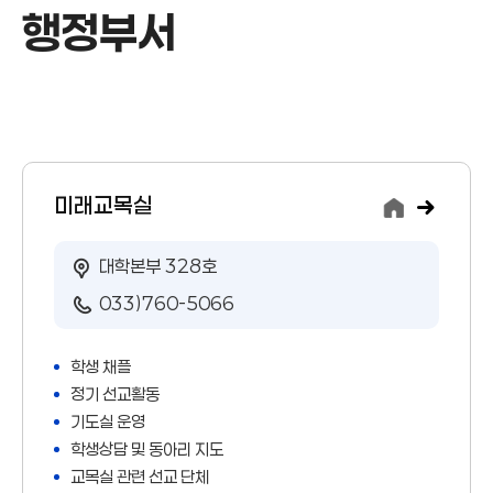
행정부서
행정부서
미래교목실
대학본부 328호
033)760-5066
학생 채플
정기 선교활동
기도실 운영
학생상담 및 동아리 지도
교목실 관련 선교 단체