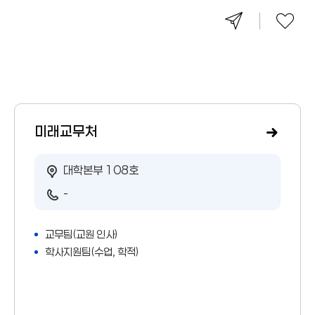
미래교무처
대학본부 108호
-
교무팀(교원 인사)
학사지원팀(수업, 학적)