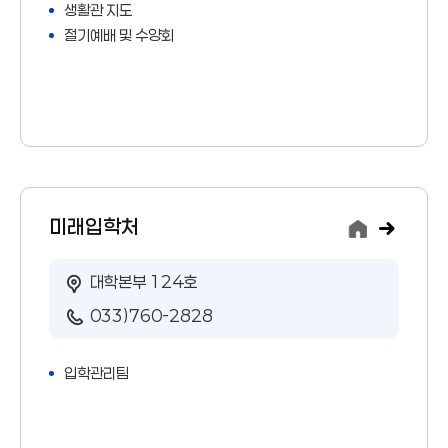
생활관 지도
절기예배 및 수양회
미래입학처
대학본부 124호
033)760-2828
입학관리팀