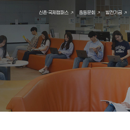
신촌·국제캠퍼스
총동문회
발전기금
검색