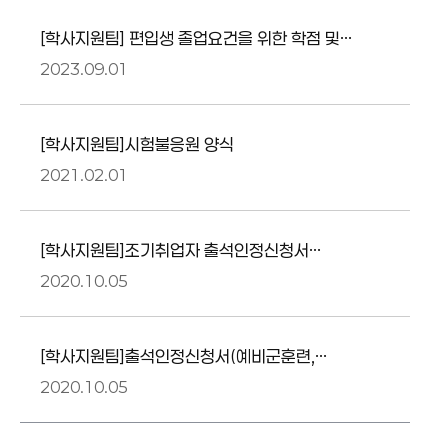
[학사지원팀] 편입생 졸업요건을 위한 학점 및
과목 인정원
2023.09.01
[학사지원팀]시험불응원 양식
2021.02.01
[학사지원팀]조기취업자 출석인정신청서
(조기취업계)
2020.10.05
[학사지원팀]출석인정신청서(예비군훈련,
교육실습, 생리결석, 재난위기, 총장승인행사,
2020.10.05
기타