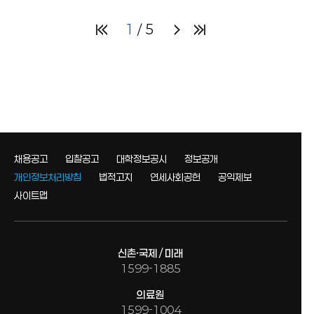
1
5
채용공고
입찰공고
대학정보공시
정보공개
개인정보처리방침
법적고지
연세사회공헌
공익제보
사이트맵
신촌·국제 / 미래
1599-1885
의료원
1599-1004