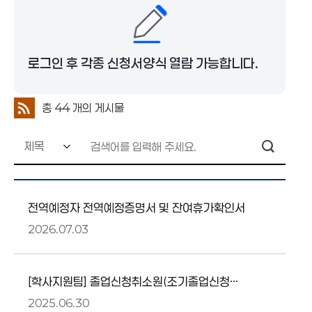
로그인 후 각종 신청서양식 열람 가능합니다.
총
44
개의 게시물
전역예정자 전역예정증명서 및 잔여휴가확인서
2026.07.03
[학사지원팀] 졸업신청취소원(조기졸업신청
취소 포함)
2025.06.30