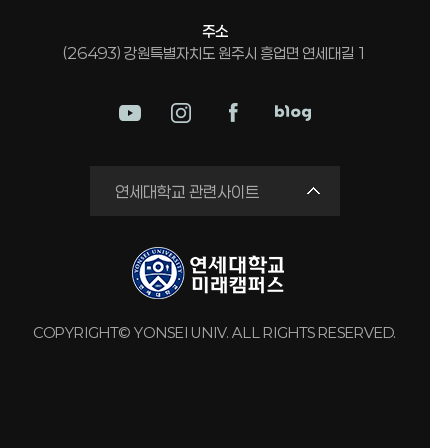
주소
(26493) 강원특별자치도 원주시 흥업면 연세대길 1
미래평생교육원
연세대학교 관련사이트
국제교류원
연구실 안전관리시스템
세브란스병원
강남세브란스병원
COPYRIGHT© YONSEI UNIV. ALL RIGHTS RESERVED.
용인세브란스병원
원주세브란스기독병원
연세유업