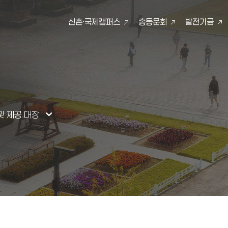
신촌·국제캠퍼스
총동문회
발전기금
검색
및 제공 대장