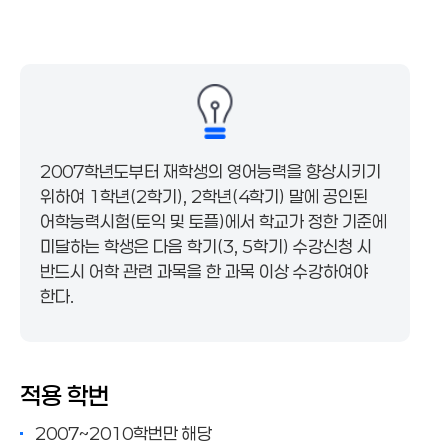
재수강
수강철회
학년별 영어능력 인증제
교양영어 과목이수면제
학년별 영어능력 인증제
학점초과신청 및 우등생
2007학년도부터 재학생의 영어능력을 향상시키기
위하여 1학년(2학기), 2학년(4학기) 말에 공인된
어학능력시험(토익 및 토플)에서 학교가 정한 기준에
미달하는 학생은 다음 학기(3, 5학기) 수강신청 시
반드시 어학 관련 과목을 한 과목 이상 수강하여야
한다.
적용 학번
2007~2010학번만 해당