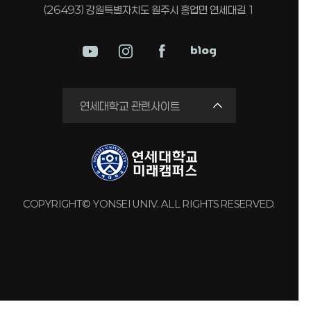
(26493) 강원특별자치도 원주시 흥업면 연세대길 1
미래평생교육원
연세대학교 관련사이트
국제교류원
연구실 안전관리시스템
세브란스병원
강남세브란스병원
COPYRIGHT© YONSEI UNIV. ALL RIGHTS RESERVED.
용인세브란스병원
원주세브란스기독병원
연세유업