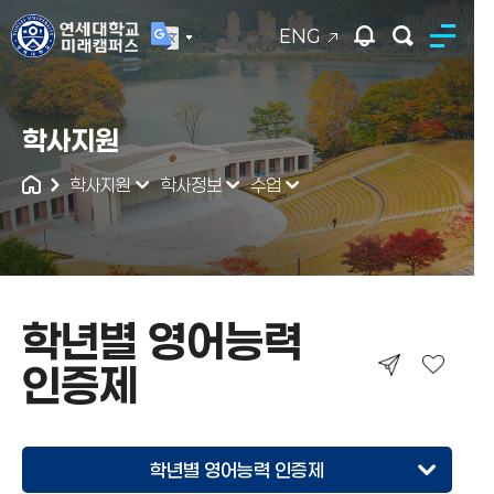
ENG
연세대학교
학사지원
통합검색
학사지원
학사정보
수업
학년별 영어능력
인증제
학년별 영어능력 인증제