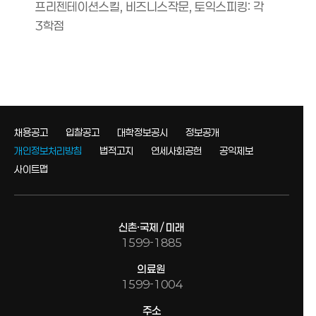
프리젠테이션스킬, 비즈니스작문, 토익스피킹: 각
3학점
채용공고
입찰공고
대학정보공시
정보공개
개인정보처리방침
법적고지
연세사회공헌
공익제보
사이트맵
신촌·국제 / 미래
1599-1885
의료원
1599-1004
주소