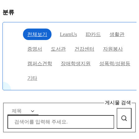
분류
전체보기
LearnUs
ID카드
생활관
증명서
도서관
건강센터
자원봉사
캠퍼스견학
장애학생지원
성폭력/성평등
기타
게시물 검색