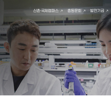
신촌·국제캠퍼스
총동문회
발전기금
검색