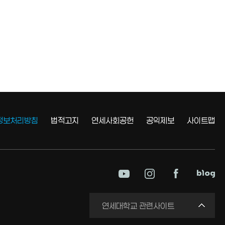
정보처리방침
법적고지
연세사회공헌
공익제보
사이트맵
미래평생교육원
연세대학교 관련사이트
국제교류원