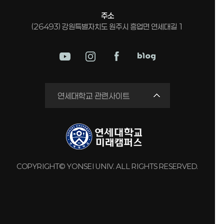
주소
(26493) 강원특별자치도 원주시 흥업면 연세대길 1
미래평생교육원
연세대학교 관련사이트
국제교류원
연구실 안전관리시스템
세브란스병원
강남세브란스병원
COPYRIGHT© YONSEI UNIV. ALL RIGHTS RESERVED.
용인세브란스병원
원주세브란스기독병원
연세유업