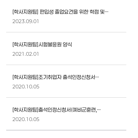
[학사지원팀] 편입생 졸업요건을 위한 학점 및
과목 인정원
2023.09.01
[학사지원팀]시험불응원 양식
2021.02.01
[학사지원팀]조기취업자 출석인정신청서
(조기취업계)
2020.10.05
[학사지원팀]출석인정신청서(예비군훈련,
교육실습, 생리결석, 재난위기, 총장승인행사,
2020.10.05
기타