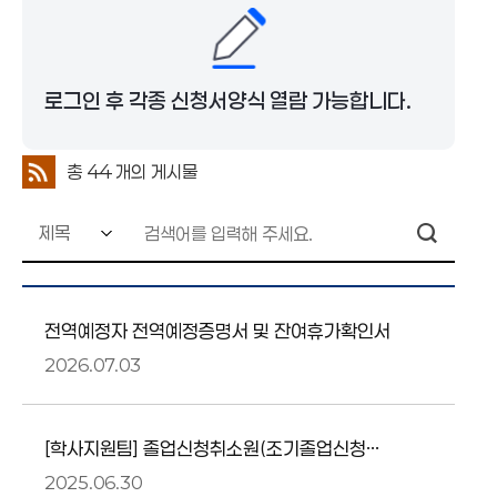
로그인 후 각종 신청서양식 열람 가능합니다.
총
44
개의 게시물
전역예정자 전역예정증명서 및 잔여휴가확인서
2026.07.03
[학사지원팀] 졸업신청취소원(조기졸업신청
취소 포함)
2025.06.30