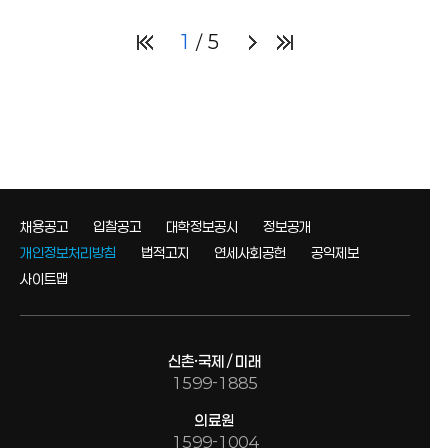
1
5
채용공고
입찰공고
대학정보공시
정보공개
개인정보처리방침
법적고지
연세사회공헌
공익제보
사이트맵
신촌·국제 / 미래
1599-1885
의료원
1599-1004