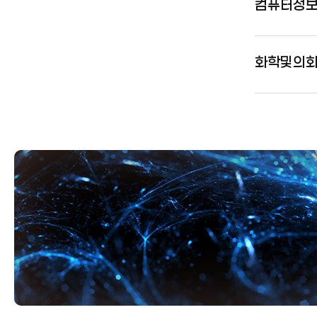
컴퓨터정
화학및의