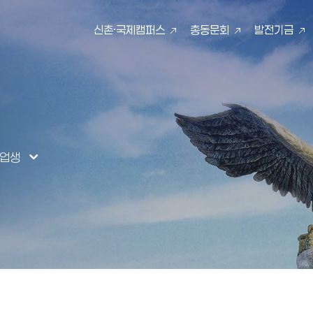
신촌·국제캠퍼스
총동문회
발전기금
검색
졸업생