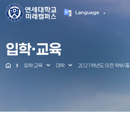
Language
연세대학교
통합
입학·교육
입학·교육
대학
2021학년도 이전 학부/