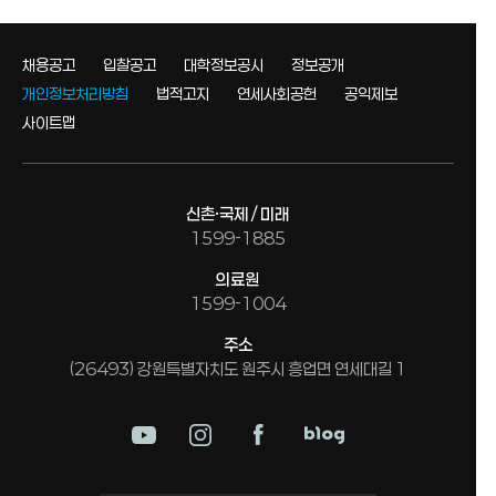
채용공고
입찰공고
대학정보공시
정보공개
개인정보처리방침
법적고지
연세사회공헌
공익제보
사이트맵
신촌·국제 / 미래
1599-1885
의료원
1599-1004
주소
(26493) 강원특별자치도 원주시 흥업면 연세대길 1