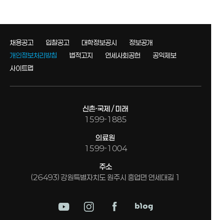
채용공고
입찰공고
대학정보공시
정보공개
개인정보처리방침
법적고지
연세사회공헌
공익제보
사이트맵
신촌·국제 / 미래
1599-1885
의료원
1599-1004
주소
(26493) 강원특별자치도 원주시 흥업면 연세대길 1