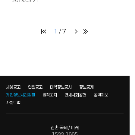
통합회의) 회의록(요약) (2019.03.13-
2019.03.21
1
7
채용공고
입찰공고
대학정보공시
정보공개
개인정보처리방침
법적고지
연세사회공헌
공익제보
사이트맵
신촌·국제 / 미래
1599-1885