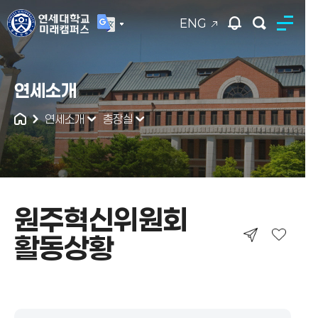
ENG
연세대학교
연세소개
통합검색
연세소개
총장실
원주혁신위원회
활동상황
원주혁신위원회 활동상황