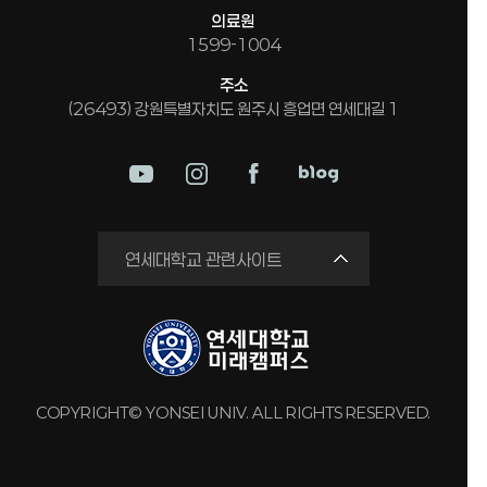
의료원
1599-1004
주소
(26493) 강원특별자치도 원주시 흥업면 연세대길 1
미래평생교육원
연세대학교 관련사이트
국제교류원
연구실 안전관리시스템
세브란스병원
강남세브란스병원
COPYRIGHT© YONSEI UNIV. ALL RIGHTS RESERVED.
용인세브란스병원
원주세브란스기독병원