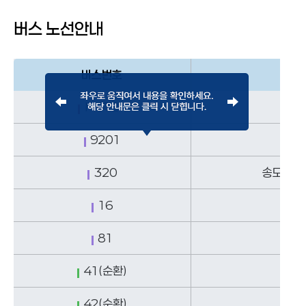
버스 노선안내
버스번호
M6724
9201
320
송도더샵
16
81
석
41(순환)
42(순환)
송