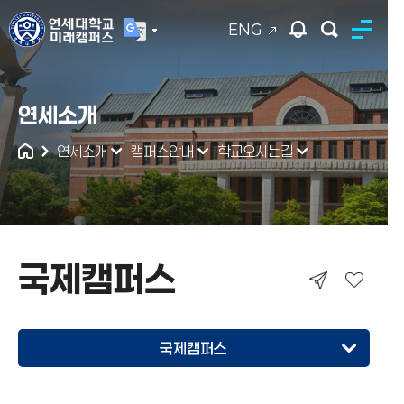
ENG
연세대학교
연세소개
통합검색
연세소개
캠퍼스안내
학교오시는길
국제캠퍼스
국제캠퍼스
미래캠퍼스