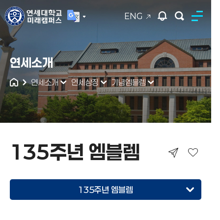
ENG
연세대학교
연세소개
통합검색
연세소개
연세상징
기념엠블렘
135주년 엠블렘
135주년 엠블렘
140주년 엠블렘