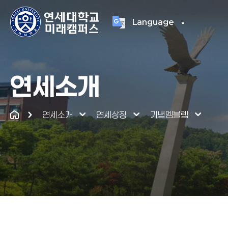
Language
연세대학교
통합
연세소개
연세소개
연세상징
기념엠블렘