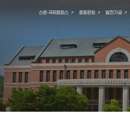
신촌·국제캠퍼스
총동문회
발전기금
검색