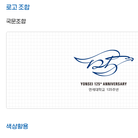
로고 조합
국문조합
색상활용