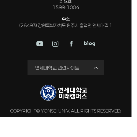
의료원
1599-1004
주소
(26493) 강원특별자치도 원주시 흥업면 연세대길 1
미래평생교육원
연세대학교 관련사이트
국제교류원
연구실 안전관리시스템
세브란스병원
강남세브란스병원
COPYRIGHT© YONSEI UNIV. ALL RIGHTS RESERVED.
용인세브란스병원
원주세브란스기독병원