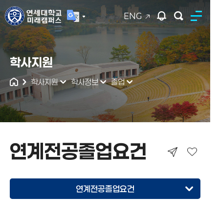
ENG
연세대학교
학사지원
통합검색
학사지원
학사정보
졸업
연계전공졸업요건
연계전공졸업요건
조기졸업