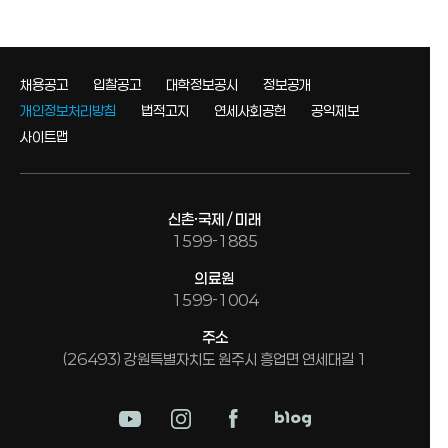
채용공고
입찰공고
대학정보공시
정보공개
개인정보처리방침
법적고지
연세사회공헌
공익제보
사이트맵
신촌·국제 / 미래
1599-1885
의료원
1599-1004
주소
(26493) 강원특별자치도 원주시 흥업면 연세대길 1