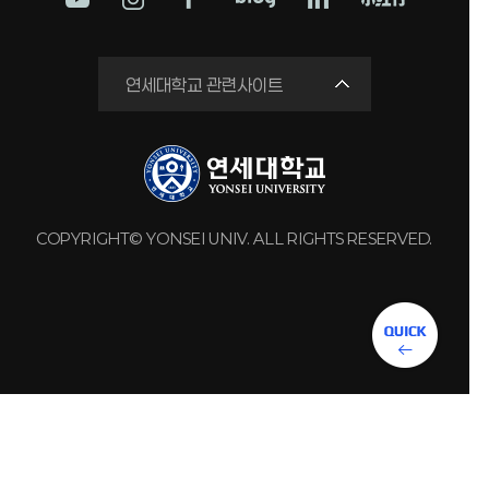
학교법인
연세대학교 관련사이트
연세의료원
세브란스병원
강남세브란스병원
용인세브란스병원
COPYRIGHT© YONSEI UNIV. ALL RIGHTS RESERVED.
원주세브란스기독병원
연세유업
동문회관