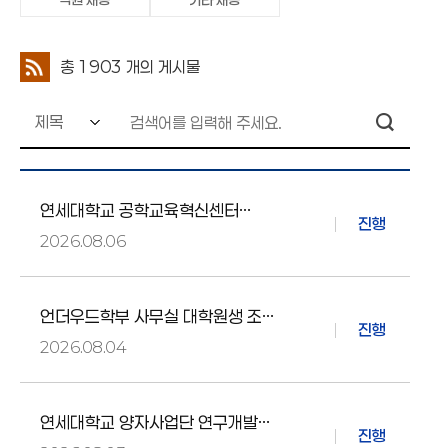
총
1903
개의 게시물
연세대학교 공학교육혁신센터
진행
국고사업 운영직원 채용공고
2026.08.06
언더우드학부 사무실 대학원생 조교
진행
모집 공고(2026년 2학기)
2026.08.04
연세대학교 양자사업단 연구개발
진행