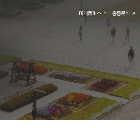
미래캠퍼스
총동문회
검색