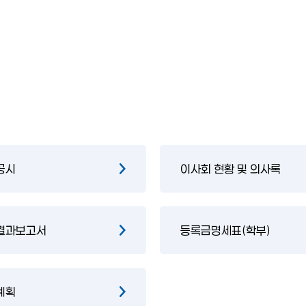
공시
이사회 현황 및 의사록
결과보고서
등록금명세표(학부)
계획