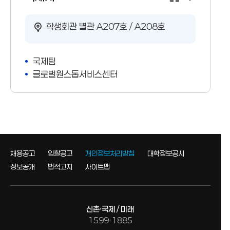
학생회관 별관 A207호 / A208호
국제팀
글로벌원스톱서비스센터
채용공고
입찰공고
개인정보처리방침
대학정보공시
정보공개
법적고지
사이트맵
신촌·국제 / 미래
1599-1885