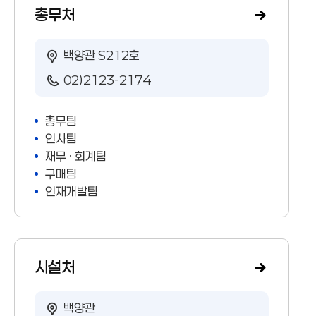
총무처
백양관 S212호
02)2123-2174
총무팀
인사팀
재무 · 회계팀
구매팀
인재개발팀
시설처
백양관