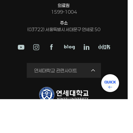
의료원
1599-1004
주소
(03722) 서울특별시 서대문구 연세로 50
학교법인
연세대학교 관련사이트
연세의료원
세브란스병원
강남세브란스병원
용인세브란스병원
COPYRIGHT© YONSEI UNIV. ALL RIGHTS RESERVED.
원주세브란스기독병원
연세유업