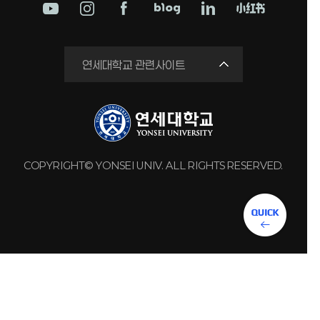
학교법인
연세대학교 관련사이트
연세의료원
세브란스병원
강남세브란스병원
용인세브란스병원
COPYRIGHT© YONSEI UNIV. ALL RIGHTS RESERVED.
원주세브란스기독병원
연세유업
동문회관