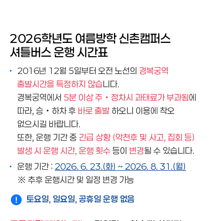
국제/셔틀예약
신촌/셔틀노선
미래/버스
2026학년도 여름방학 신촌캠퍼스
셔틀버스 운행 시간표
2016년 12월 5일부터 오전 노선의
경복궁역
출발시간을 특정하지 않습
니다.
경복궁역에서
5분 이상 주‧정차시 과태료가 부과됨
에
따라, 승‧하차 후
바로 출발
하오니 이용에 착오
없으시길 바랍니다.
또한, 운행 기간 중
긴급 상황 (악천후 및 사고, 집회 등)
발생 시 운행 시간, 운행 횟수
등이
변경
될 수 있습니다.
운행 기간 :
2026. 6. 23.(화) ~ 2026. 8. 31.(월)
※ 추후 운행시간 및 일정 변경 가능
토요일, 일요일, 공휴일 운행 없음