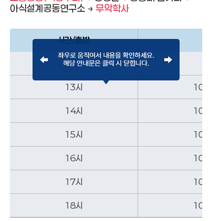
아식설계공동연구소 →
무악학사
시간/출발
12시
13시
10분
14시
10분
15시
10분
16시
10분
17시
10분
18시
10분