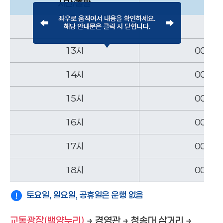
시간/출발
12시
13시
00분
14시
00분
15시
00분
16시
00분
17시
00분
18시
00분
토요일, 일요일, 공휴일은 운행 없음
교통광장(백양누리)
→ 경영관 → 청송대 삼거리 →