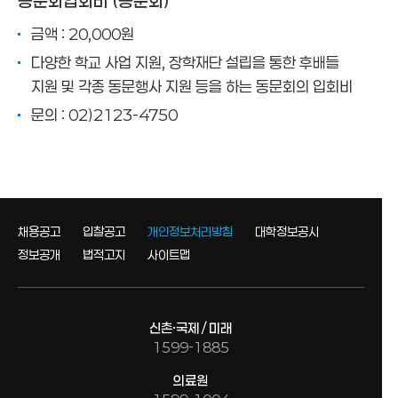
동문회입회비 (동문회)
금액 : 20,000원
다양한 학교 사업 지원, 장학재단 설립을 통한 후배들
지원 및 각종 동문행사 지원 등을 하는 동문회의 입회비
문의 : 02)2123-4750
채용공고
입찰공고
개인정보처리방침
대학정보공시
정보공개
법적고지
사이트맵
신촌·국제 / 미래
1599-1885
의료원