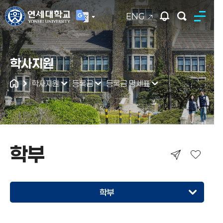
ENG
연세대학교
학사지원
통합검색
학사지원
등록금
등록금 명세표
학부
학부
학부