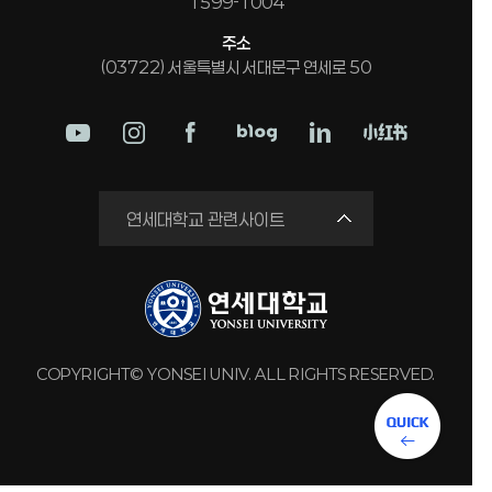
1599-1004
주소
(03722) 서울특별시 서대문구 연세로 50
학교법인
연세대학교 관련사이트
연세의료원
세브란스병원
강남세브란스병원
용인세브란스병원
COPYRIGHT© YONSEI UNIV. ALL RIGHTS RESERVED.
원주세브란스기독병원
연세유업
동문회관