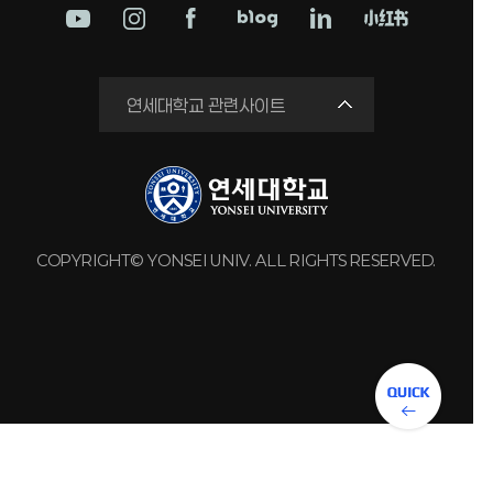
학교법인
연세대학교 관련사이트
연세의료원
세브란스병원
강남세브란스병원
용인세브란스병원
COPYRIGHT© YONSEI UNIV. ALL RIGHTS RESERVED.
원주세브란스기독병원
연세유업
동문회관