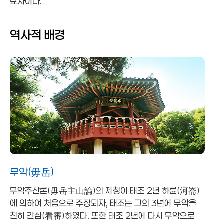
묘사이다.
역사적 배경
무악(毋岳)
무악주산론(毋岳主山論)의 제청이 태조 2년 하륜(河崙)
에 의하여 처음으로 주장되자, 태조는 그의 3년에 무악을
친히 간심(看審)하였다. 또한 태조 2년에 다시 무악으로