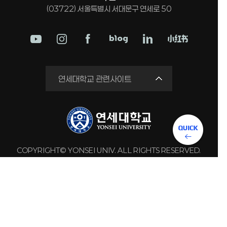
(03722) 서울특별시 서대문구 연세로 50
학교법인
연세대학교 관련사이트
연세의료원
세브란스병원
강남세브란스병원
용인세브란스병원
COPYRIGHT© YONSEI UNIV. ALL RIGHTS RESERVED.
원주세브란스기독병원
연세유업
동문회관