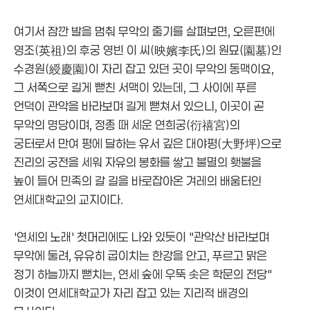
여기서 잠깐 발을 멈춰 무악의 줄기를 살펴보면, 오른편에
영조(英祖)의 후궁 영빈 이 씨(映嬪李氏)의 원묘(園墓)인
수경원(綬慶園)이 자리 잡고 있던 곳이 무악의 동맥이요,
그 서쪽으로 길게 뻗친 서맥이 있는데, 그 사이에 푸른
언덕이 관악을 바라보며 길게 뻗쳐서 있으니, 이곳이 곧
무악의 명당이며, 정종 때 세운 연희궁(衍禧宮)의
궁터로서 만여 평에 달하는 유서 깊은 대야평(大野坪)으로
진리의 궁전을 세워 자유의 봉화를 쌓고 불멸의 횃불을
높이 들어 민족의 갈 길을 바로잡아온 겨레의 배움터인
연세대학교의 교지이다.
'연세의 노래' 첫머리에도 나와 있듯이 "관악산 바라보며
무악에 둘려, 유유히 굽이치는 한강을 안고, 푸르고 맑은
정기 하늘까지 뻗치는, 연세 숲에 우뚝 솟은 학문의 전당"
이것이 연세대학교가 자리 잡고 있는 지리적 배경의