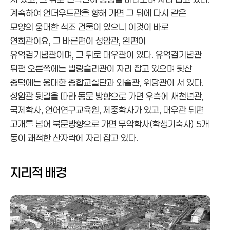
계속하여 언더우드관을 향해 가면 그 뒤에 다시 같은
모양의 웅대한 석조 건물이 있으니 이것이 바로
연희관이요, 그 바른편이 성암관, 왼편이
유억겸기념관이며, 그 뒤로 대우관이 있다. 유억겸기념관
뒤편 오른쪽에는 빌링슬리관이 자리 잡고 있으며 뒷산
중턱에는 웅대한 종합교실단과 외솔관, 위당관이 서 있다.
성암관 뒷길을 따라 동문 방향으로 가면 우측에 새천년관,
국제학사, 언어연구교육원, 제중학사가 있고, 대우관 뒤편
고개를 넘어 북문방향으로 가면 무악학사(학생기숙사) 5개
동이 쾌적한 산자락에 자리 잡고 있다.
지리적 배경