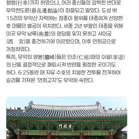
행행(行幸)까지 하였으나, 여러 중신들의 강력한 반대로
무악천도론(毋岳遷都論)이 좌절되고 말았다. 도성 밖
15리의 무악산 자락에는 정종이 왕위를 태종에게 선양한
후 머물던 별궁이 위치한다. 세종 2년 부왕인 태종을 위해
이곳 무악 남록(南麓)의 명당을 잊지 못하고 서이궁
(西離宮)을 중건하기에 이르렀으며, 이후 연희궁으로
개칭하였다.
특히, 무악의 영봉(靈峰)들은 인조(仁祖)때의 이괄(李适)
의 난을 결정적으로 패퇴시켜 반란을 평정한 곳이기도
하다. 6·25동란 때 자유 수호의 치열한 전투를 전개하여
승리를 가져온 ‘연희고지’도 무악에 속한다.