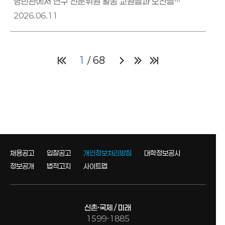
영빈관에서 연구 전문위원 활동 교원들과 오찬을
함께하며그간의 노고에 감사의 뜻을 전하고 대학 연구
2026.06.11
경쟁력 강화를 위한 의견을 나눴다.
1
68
채용공고
입찰공고
개인정보처리방침
대학정보공시
정보공개
법적고지
사이트맵
신촌·국제 / 미래
1599-1885