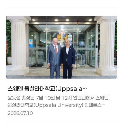
항공우주공학과의 출범은 연세대가 미래 우주항공 시대를
선도하는 글로벌 연구중심대학으로 도약하는 중요한
이정표"라며 "창의적인 인재 양성과 세계적 수준의 연구를
바탕으로 교육 연구 산학협력이 선순환하는 혁신
생태계를 구축해 대한민국 우주항공 발전에
기여하겠다"고 말했다.우리 대학교는 지난 20여 년간
국내 대학을 대표하는 초소형 위성 연구를 수행하며
위성의 설계부터 제작, 발사, 운용까지 전 과정
스웨덴 웁살라대학교(Uppsala
University) 총장 접견
윤동섭 총장은 7월 10일 낮 12시 알렌관에서 스웨덴
웁살라대학교(Uppsala University) 안데르스
하그펠트(Anders Hagfeldt) 총장을 접견하고
2026.07.10
환담했다.