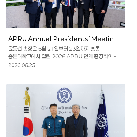
APRU Annual Presidents’ Meeting
2026
윤동섭 총장은 6월 21일부터 23일까지 홍콩
중문대학교에서 열린 2026 APRU 연례 총장회의
(Annual Presidents Meeting, APM) 에 참석하여
2026.06.25
주요 대학 총장단 및 관계자들과 교류하고 협력 방안을
논의했다.본 회의는 환태평양대학협회(Association of
Pacific Rim Universities, APRU)가 주관하는 연례
행사로, 환태평양 지역 주요 대학의 총장 및 관계자들이
한자리에 모여 고등교육의 주요 현안과 협력 의제를
논의하는 자리이다.이번 회의는 변화하는 시대 속 대학의
역할(The