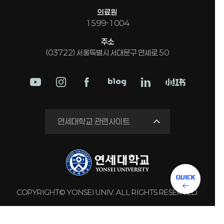
의료원
1599-1004
주소
(03722) 서울특별시 서대문구 연세로 50
학교법인
연세대학교 관련사이트
연세의료원
세브란스병원
강남세브란스병원
용인세브란스병원
COPYRIGHT© YONSEI UNIV. ALL RIGHTS RESERVED.
원주세브란스기독병원
연세유업