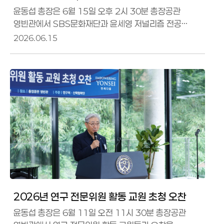
저널리즘 전공’ 신설 협약식
윤동섭 총장은 6월 15일 오후 2시 30분 총장공관
영빈관에서 SBS문화재단과 윤세영 저널리즘 전공
신설을 위한 협약식을 가졌다.이번 협약을 통해
2026.06.15
우리대학교는 SBS문화재단과 협력해 언론홍보대학원
내에 윤세영 저널리즘 전공 을 석사과정으로 신설한다.
윤동섭 총장은 인사말을 통해 이번 협약은 급변하는
미디어 환경 속에서 미래 저널리즘과 디지털 전환 시대의
전문직 저널리스트를 함께 키워나간다는 점에서 큰
의미가 있다 고 밝혔다. 이어 윤세영저널리즘전공
석사과정은 언론의 공공성과 책임, 현장성과 전문성을
두루 갖춘 인재를 배
2026년 연구 전문위원 활동 교원 초청 오찬
윤동섭 총장은 6월 11일 오전 11시 30분 총장공관