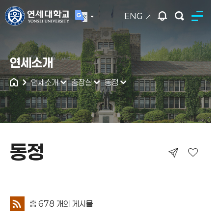
ENG
연세대학교
연세소개
통합검색
연세소개
총장실
동정
동정
동정
총
678
개의 게시물