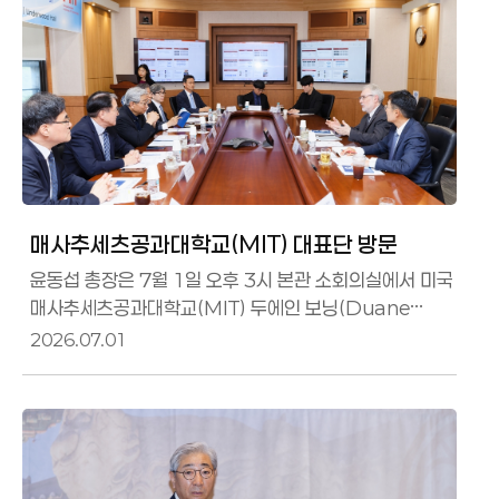
매사추세츠공과대학교(MIT) 대표단 방문
윤동섭 총장은 7월 1일 오후 3시 본관 소회의실에서 미국
매사추세츠공과대학교(MIT) 두에인 보닝(Duane
Boning) 국제협력부총장과 김인송(Insong Kim)
2026.07.01
MIT-Korea 프로그램 디렉터를 접견하고, 인공지능과
첨단기술 분야를 중심으로 공동연구와 교원 학생 교류 등
실질적인 협력 방안을 논의했다.