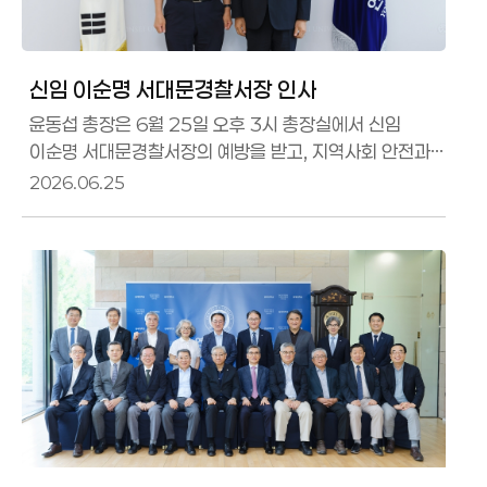
신임 이순명 서대문경찰서장 인사
윤동섭 총장은 6월 25일 오후 3시 총장실에서 신임
이순명 서대문경찰서장의 예방을 받고, 지역사회 안전과
협력 방안 등에 대해 환담을 나눴다.
2026.06.25