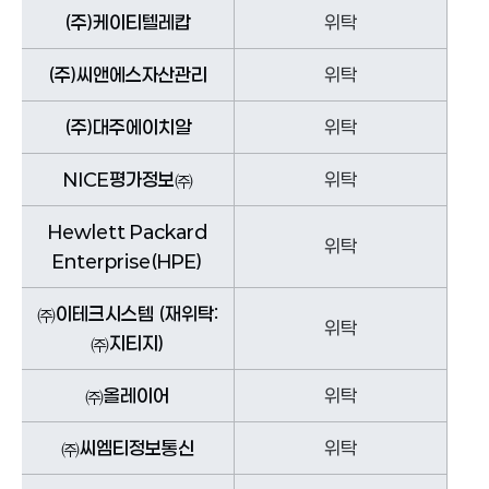
(주)케이티텔레캅
위탁
(주)씨앤에스자산관리
위탁
(주)대주에이치알
위탁
NICE평가정보㈜
위탁
Hewlett Packard
위탁
Enterprise(HPE)
㈜이테크시스템 (재위탁:
위탁
㈜지티지)
㈜올레이어
위탁
㈜씨엠티정보통신
위탁