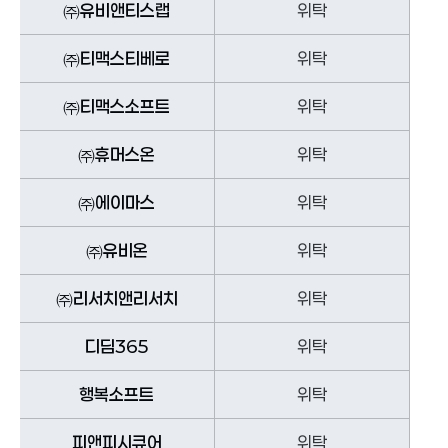
㈜유비앤티스랩
위탁
㈜티맥스티베로
위탁
㈜티맥스소프트
위탁
㈜휴머스온
위탁
㈜에이마스
위탁
㈜유비온
위탁
㈜리서치앤리서치
위탁
디딤365
위탁
행복소프트
위탁
피앤피시큐어
위탁