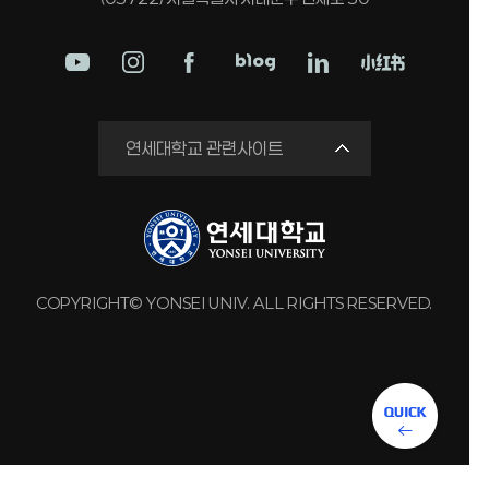
학교법인
연세대학교 관련사이트
연세의료원
세브란스병원
강남세브란스병원
용인세브란스병원
COPYRIGHT© YONSEI UNIV. ALL RIGHTS RESERVED.
원주세브란스기독병원
연세유업
동문회관