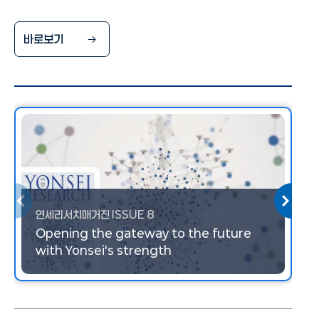
advancing a sustainable future. Under the
guiding vision of "Empowering Yonsei,
바로보기
Walking Together," this issue spotlights
landmark achievements spanning multiple
disciplines including the launch of the Bio-
Centennial Convergence Institute (BCCI) and
the successful deployment of the IBM
Quantum System One. Together, these
milestones demonstrate Yonsei's dedication
to translating cutting-edge research into
연세리서치매거진 ISSUE 8
meaningful global impact.
Opening the gateway to the future
with Yonsei's strength