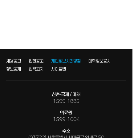
채용공고
입찰공고
개인정보처리방침
대학정보공시
정보공개
법적고지
사이트맵
신촌·국제 / 미래
1599-1885
의료원
1599-1004
주소
(03722) 서울특별시 서대문구 연세로 50