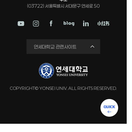
(03722) 서울특별시 서대문구 연세로 50
학교법인
연세대학교 관련사이트
연세의료원
세브란스병원
강남세브란스병원
용인세브란스병원
COPYRIGHT© YONSEI UNIV. ALL RIGHTS RESERVED.
원주세브란스기독병원
연세유업
동문회관