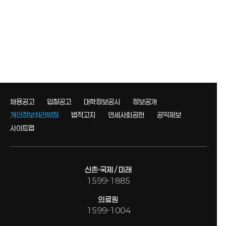
채용공고
입찰공고
대학정보공시
정보공개
개인정보처리방침
법적고지
연세사회공헌
공익제보
사이트맵
신촌·국제 / 미래
1599-1885
의료원
1599-1004