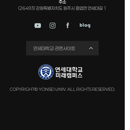
주소
(26493) 강원특별자치도 원주시 흥업면 연세대길 1
미래평생교육원
연세대학교 관련사이트
국제교류원
연구실 안전관리시스템
세브란스병원
강남세브란스병원
COPYRIGHT© YONSEI UNIV. ALL RIGHTS RESERVED.
용인세브란스병원
원주세브란스기독병원
연세유업