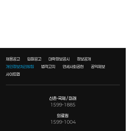
채용공고
입찰공고
대학정보공시
정보공개
개인정보처리방침
법적고지
연세사회공헌
공익제보
사이트맵
신촌·국제 / 미래
1599-1885
의료원
1599-1004