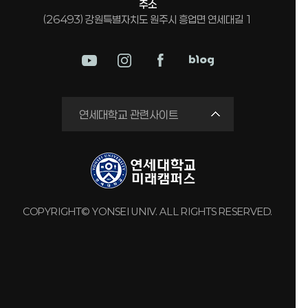
주소
(26493) 강원특별자치도 원주시 흥업면 연세대길 1
미래평생교육원
연세대학교 관련사이트
국제교류원
연구실 안전관리시스템
세브란스병원
강남세브란스병원
COPYRIGHT© YONSEI UNIV. ALL RIGHTS RESERVED.
용인세브란스병원
원주세브란스기독병원
연세유업