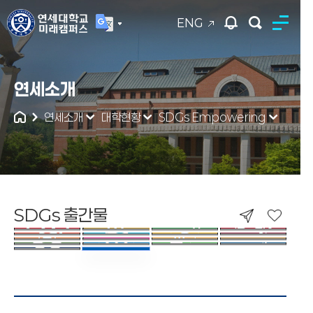
ENG
연세대학교
연세소개
통합검색
연세소개
대학현황
SDGs Empowering
SDGs 출간물
SDGs 출간물