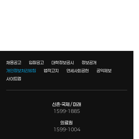
채용공고
입찰공고
대학정보공시
정보공개
개인정보처리방침
법적고지
연세사회공헌
공익제보
사이트맵
신촌·국제 / 미래
1599-1885
의료원
1599-1004