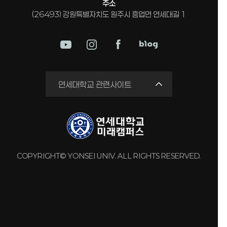
주소
(26493) 강원특별자치도 원주시 흥업면 연세대길 1
미래평생교육원
연세대학교 관련사이트
국제교류원
연구실 안전관리시스템
세브란스병원
강남세브란스병원
COPYRIGHT© YONSEI UNIV. ALL RIGHTS RESERVED.
용인세브란스병원
원주세브란스기독병원
연세유업