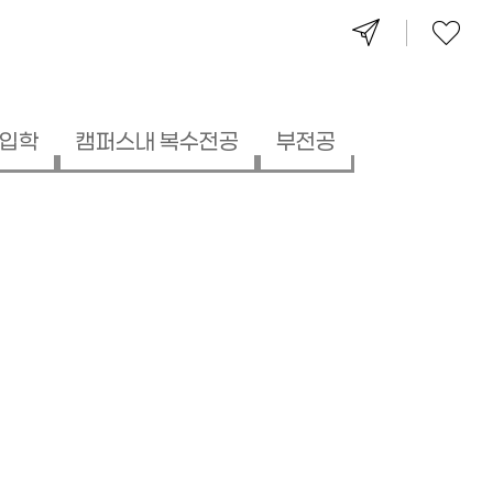
입학
캠퍼스내 복수전공
부전공