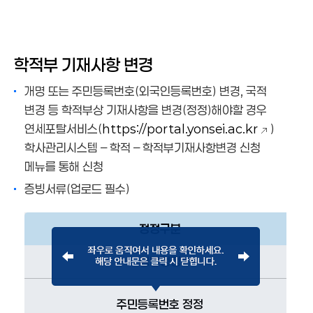
휴학
학적부 기재사항 변경
복학
캠퍼스 내 소속변경
학적부 기재사항 변경
졸업 및 수료신청
개명 또는 주민등록번호(외국인등록번호) 변경, 국적
학적부 기재사항 변경
변경 등 학적부상 기재사항을 변경(정정)해야할 경우
자원퇴학제적
연세포탈서비스(
https://portal.yonsei.ac.kr
)
재입학
학사관리시스템 – 학적 – 학적부기재사항변경 신청
캠퍼스내 복수전공
메뉴를 통해 신청
부전공
증빙서류(업로드 필수)
학점인정절차
정정구분
성명정정
주민등록번호 정정