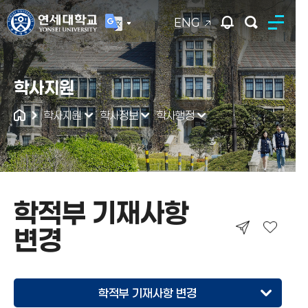
ENG
연세대학교
학사지원
통합검색
학사지원
학사정보
학사행정
학적부 기재사항
변경
학적부 기재사항 변경